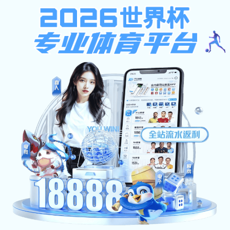
18k娱乐（集团）
上大篮球比分
/
/
/
首页
上大篮球比分
篮球比分管理中心
加加体育,央
/ 正文
视体育app下载公告
18k娱乐（集团）:活动预告 | 微电子学院第二届暨
溯微篮球比分第一届“芯力量”师生篮球友谊赛
发布时间：2022-12-12
投稿：宗琪
浏览次数：