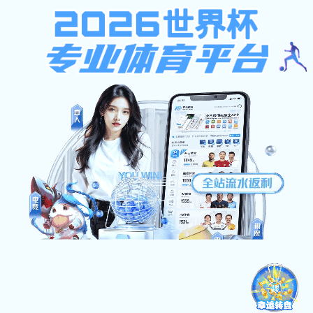
18k娱乐（集团）
学术成果
/
/ 正文
首页
学术成果
《少年漂泊者》
作者
年份
1926年1月
蒋光慈
1926
社躺赚500教育作