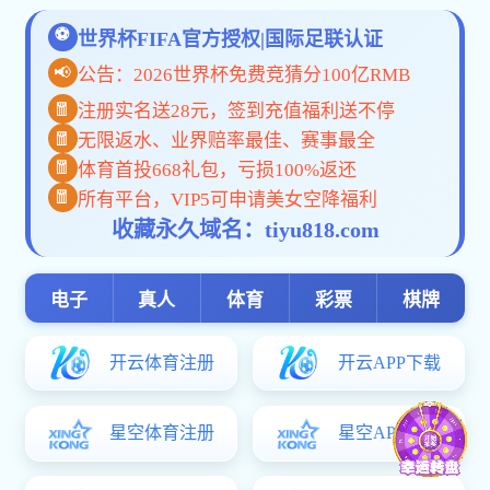
加体育,央视体育app下载》（国
办发明电〔2025〕7号）精
神，结合学校工作实际，现将2026年清明节、劳动节、端午
节放假
调休的具体
安排加加体育,央视体育app下载如下：
一、2
026
年清明节放假共3天（4月4日至4月6日），4
月6日（周一）的课程不补。劳动节放假调休共5天（5月1日
至5月5日），5月9日（周六）补
5
月
4
日（周一）的课程。端
午节放假共3天（6月19日至6月21日），6月19日（周五）的
课程不补。请任课教师自行
调整课程进度，确保课程教学质
量。
二、
节假日期间，各单位要妥善安排好值守和安全、保
卫等工作，遇有重大突发事件，要按规定及时报告并妥善处
置，
确保师生度过平安祥和的假期
。
学校保卫处值班电话：66134278（宝山校区）、
56331897（延长校区）、69982400（嘉定校区）