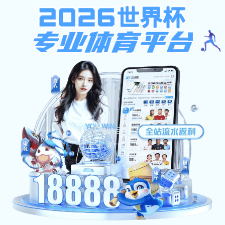
18k娱乐（集团）
加加体育,央视体育app下载
公告
/
/ 正文
首页
加加体育,央视体育app下载公告
18k娱乐（集团）:关于2026年清明节、劳动节、端
午节放假安排的加加体育,央视体育app下载
发布时间：2026-03-23
投稿：庄琰
部门：党政办公室
浏览次数：
校
内各单位：
根据《国务院办公厅关于2026年部分节假日安排的加