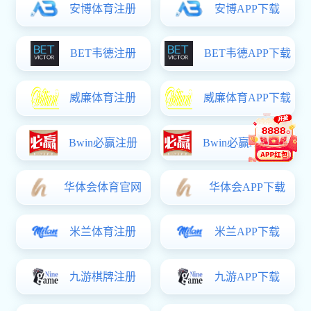
学校总值班电话：66134788
特此加加体育,央视体育app下载。
                  上 海 大 学
             2026年
3
月
23
日